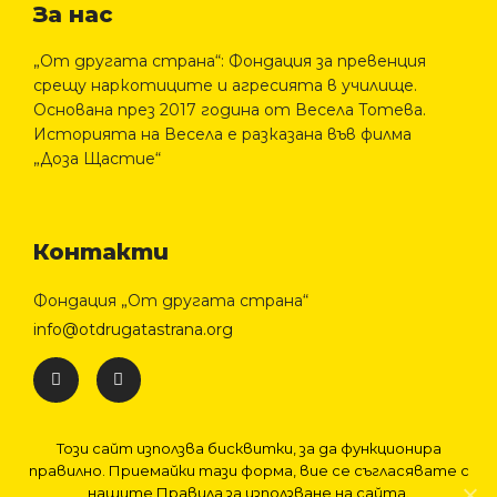
За нас
„От другата страна“: Фондация за превенция
срещу наркотиците и агресията в училище.
Основана през 2017 година от Весела Тотева.
Историята на Весела е разказана във филма
„Доза Щастие“
Контакти
Фондация „От другата страна“
info@otdrugatastrana.org
Този сайт използва бисквитки, за да функционира
правилно. Приемайки тази форма, вие се съгласявате с
нашите Правила за използване на сайта.