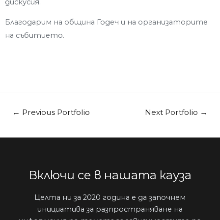
дискусия.
Благодарим на община Годеч и на организаторите
на събитието.
←
Previous Portfolio
Next Portfolio
→
Включи се в нашата кауза
Целта ни за 2020 година е да започнем
инициатива за разпространяване на