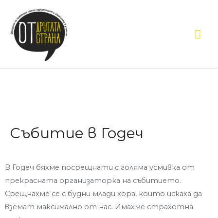
Събитие в Годеч
В Годеч бяхме посрещнати с голяма усмивка от
прекрасната организаторка на събитието.
Срещнахме се с будни млади хора, които искаха да
вземат максимално от нас. Имахме страхотна