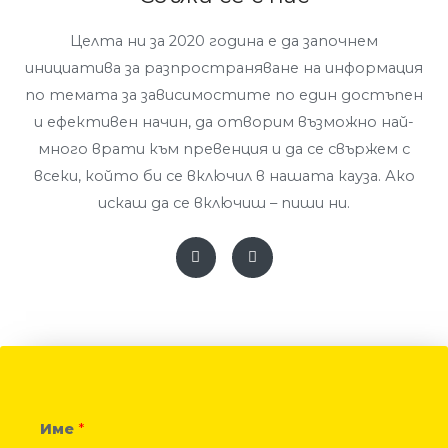
Целта ни за 2020 година е да започнем
инициатива за разпространяване на информация
по темата за зависимостите по един достъпен
и ефективен начин, да отворим възможно най-
много врати към превенция и да се свържем с
всеки, който би се включил в нашата кауза. Ако
искаш да се включиш – пиши ни.
Име
*