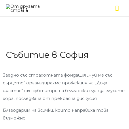
Събитие в София
Заедно със страхотната фондация „Чуй ме със
сърцето“ организирахме прожекция на „Доза
щастие“ със субтитри на български език за глухите
хора, последвана от прекрасна дискусия.
Благодарим на всички, които направиха това
възможно.