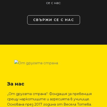
се с нас:
СВЪРЖИ СЕ С НАС
За нас
„От другата страна“: Фондация за превенция
срещу наркотиците и агресията в училище.
Основана през 2017 година от Весела Тотева.