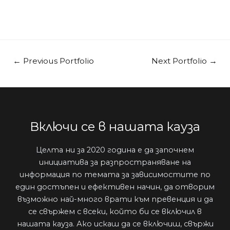
←
Previous Portfolio
Next Portfolio
→
Включи се в нашата кауза
Целта ни за 2020 година е да започнем
инициатива за разпространяване на
информация по темата за зависимостите по
един достъпен и ефективен начин, да отворим
възможно най-много врати към превенция и да
се свържем с всеки, който би се включил в
нашата кауза. Ако искаш да се включиш, свържи