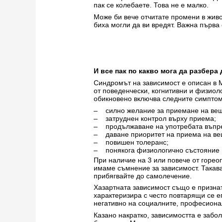
пак се колебаете. Това не е малко.
Може би вече отчитате промени в живот
биха могли да ви вредят. Важна първа с
И все пак по какво мога да разбера
Синдромът на зависимост е описан в 
от поведенчески, когнитивни и физиол
обикновено включва следните симптом
– силно желание за приемане на вещ
– затруднен контрол върху приема;
– продължаване на употребата въпре
– даване приоритет на приема на вещ
– повишен толеранс;
– понякога физиологично състояние 
При наличие на 3 или повече от горео
имаме съмнение за зависимост. Такава
прибягвайте до самолечение.
Хазартната зависимост също е признат
характеризира с често повтарящи се еп
негативно на социалните, професиона
Казано накратко, зависимостта е забо