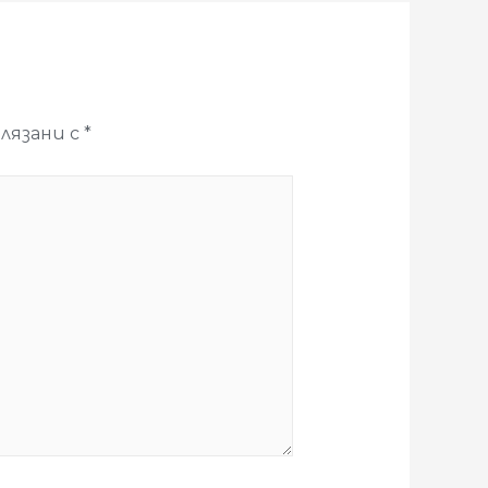
лязани с
*