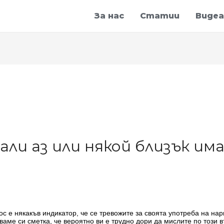
За нас
Статии
Видеа
дали аз или някой близък им
ос е някакъв индикатор, че се тревожите за своята употреба на нарк
ваме си сметка, че вероятно ви е трудно дори да мислите по този в