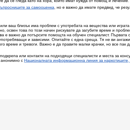
е да се гледа като на хора, които имат нужда от помощ и лечение.
въпросниците за самооценка
, но е важно да имате предвид, че рез
 или ваш близък има проблем с употребата на вещества или играта 
но, освен това по този начин рискувате да загубите време и пробл
ова е важно да потърсите помощта на обучен специалист. Първата с
 употребяващи и зависими. Опитайте с една среща. Тя не ви ангажи
го време и тревоги. Важно е да правите малки крачки, но все пак д
одкрепа или контакти на подходящи специалисти и места за консул
и анонимно с
Националната информационна линия за наркотиците, 