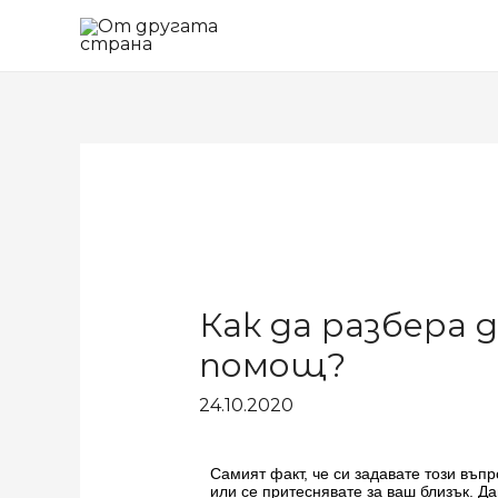
Как да разбера 
помощ?
24.10.2020
Самият факт, че си задавате този въпр
или се притеснявате за ваш близък. Да