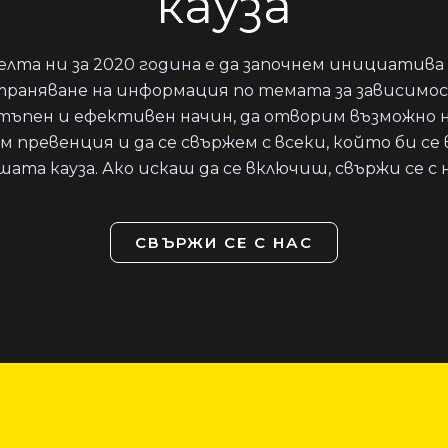
кауза
елта ни за 2020 година е да започнем инициатива 
траняване на информация по темата за зависимо
тъпен и ефективен начин, да отворим възможно 
м превенция и да се свържем с всеки, който би се 
шата кауза. Ако искаш да се включиш, свържи се с н
СВЪРЖИ СЕ С НАС