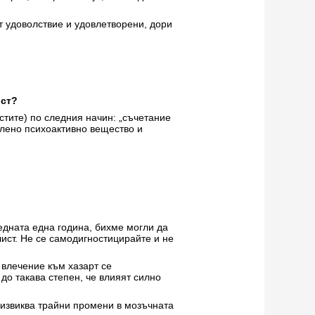
ят удоволствие и удовлетворени, дори
ост?
тите) по следния начин: „съчетание
елено психоактивно вещество и
едната една година, бихме могли да
ист. Не се самодигностицирайте и не
 влечение към хазарт се
до такава степен, че влияят силно
дизвиква трайни промени в мозъчната