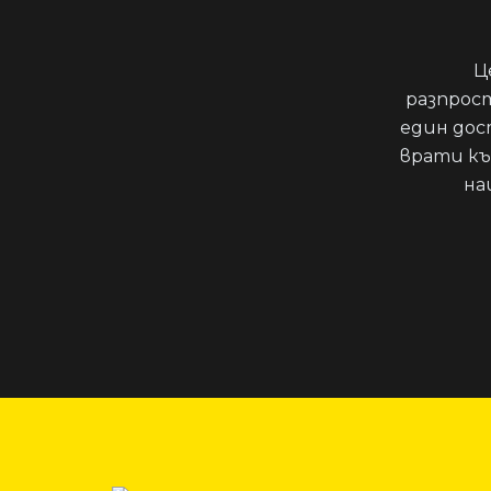
Ц
разпрос
един дос
врати къ
на