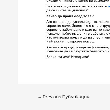
биохимия. Много е важно на зависимит
Бихте могли да попълните и някой от
да се считат за „диагноза“.
Какво да правя след това?
Ако вече сте допуснали идеята, че вие
справяте сами. Знаем, че е много труд
сериозно заболяване и като всяко так
психолог, който има опит в работата с
изключителна полза и да ви спести мно
най-важна- потърсете помощ.
Ако имате нужда от още информация, п
колебайте да се свържете безплатно 
Варианти има! Изход има!
←
Previous Публикация