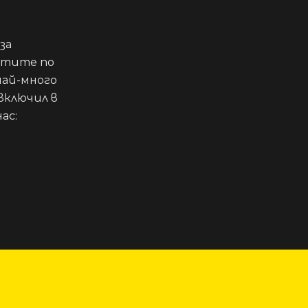
за
стите по
най-много
включил в
ас: