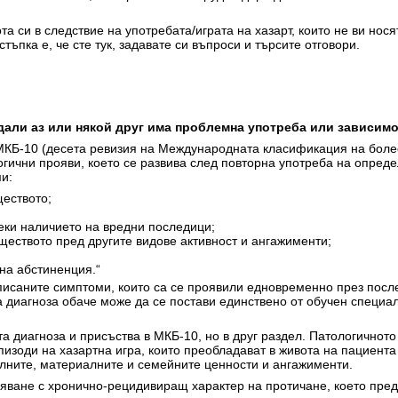
а си в следствие на употребата/играта на хазарт, които не ви нос
тъпка е, че сте тук, задавате си въпроси и търсите отговори.
 дали аз или някой друг има проблемна употреба или зависим
МКБ-10 (десета ревизия на Международната класификация на болес
огични прояви, което се развива след повторна употреба на опред
и:
еството;
ки наличието на вредни последици;
еството пред другите видове активност и ангажименти;
на абстиненция.“
писаните симптоми, които са се проявили едновременно през посл
 диагноза обаче може да се постави единствено от обучен специал
а диагноза и присъства в МКБ-10, но в друг раздел. Патологичното
изоди на хазартна игра, които преобладават в живота на пациента 
лните, материалните и семейните ценности и ангажименти.
ляване с хронично-рецидивиращ характер на протичане, което пре