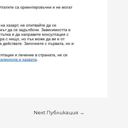
ултатите са ориентировъчни и не могат
на хазарт, не опитвайте да се
емът да се задълбочи. Зависимостта е
тъпка е да направите консултация с
ра с нищо, но пък може да ви е от
а действате. Започнете с първата, но и
тации и лечение в страната, не се
алкохола и хазарта
.
Next Публикация
→