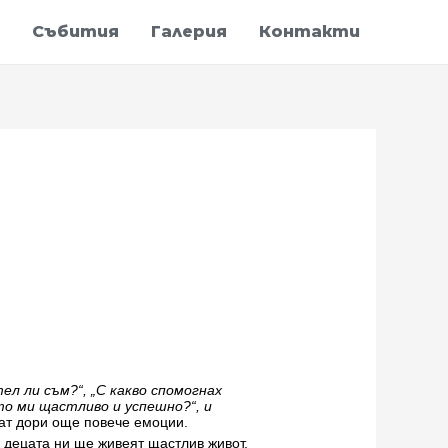
Събития
Галерия
Контакти
ел ли съм?“, „С какво спомогнах
то ми щастливо и успешно?“, и
рат дори още повече емоции.
е децата ни ще живеят щастлив живот,