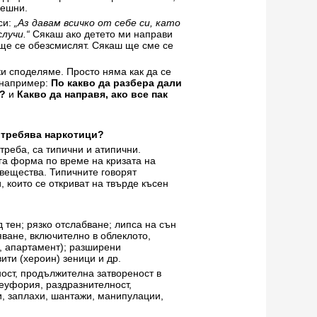
пешни.
си:
„Аз давам всичко от себе си, като
лучи.“
Сякаш ако детето ми направи
 ще се обезсмислят. Сякаш ще сме се
чки споделяме. Просто няма как да се
 например:
По какво да разбера дали
а?
и
Какво да направя, ако все пак
отребява наркотици?
треба, са типични и атипични.
га форма по време на кризата на
вещества. Типичните говорят
, които се откриват на твърде късен
 тен; рязко отслабване; липса на сън
ване, включително в облеклото,
я, апартамент); разширени
ити (хероин) зеници и др.
ност, продължителна затвореност в
 еуфория, раздразнителност,
и, заплахи, шантажи, манипулации,