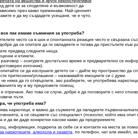
ребата на вещества и други неконструктивни
д дете си за споделяне и възможност да
зависимо през какво преминава. Най-ценният
авите е да му създадете усещане, че е чуто,
о все пак имаме съмнения за употреба?
телите често са в шок и спонтанната реакция често е свързана със
обре да се опитате да ги овладеете и тогава да пристъпите към ра
ате предвид следните неща:
ценки и етикети.
разговор – осигурете достатъчно време и предварително се инфор
достоверен източник).
 опитайте се да изслушате детето си – дайте му пространство да с
 сте притеснени/уплашени – назовавайте емоциите си с думи.
че няма да го отхвърлите, ако разберете, че употребява наркотици
ванията му и му предложете помощ.
е отричане. Ако това се случи, добре е да поговорите с него отново
повече пъти.
ера, че употреба има?
бява наркотици, е важно да съумеете да овладеете първоначалната
юченията, а се свържете със специалист (психолог, който има опит
а и да ви даде конкретни насоки какво да предприемете.
ощ, информация, подкрепа за себе си и контакти на места за пом
 наркотиците, алкохола и хазарта
,
по телефон, чат или имейл, за