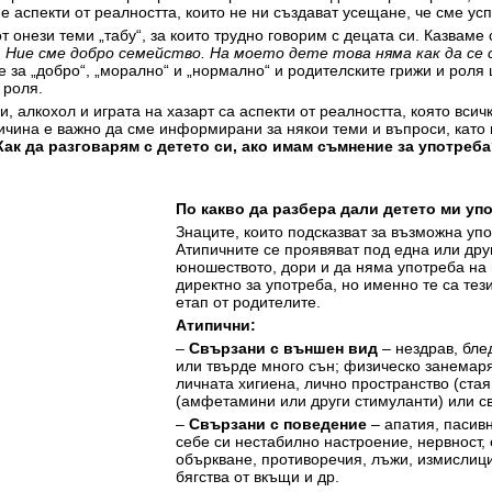
е аспекти от реалността, които не ни създават усещане, че сме ус
т онези теми „табу“, за които трудно говорим с децата си. Казваме 
 Ние сме добро семейство. На моето дете това няма как да се с
е за „добро“, „морално“ и „нормално“ и родителските грижи и роля
 роля.
и, алкохол и играта на хазарт са аспекти от реалността, която вси
ричина е важно да сме информирани за някои теми и въпроси, като
Как да разговарям с детето си, ако имам съмнение за употреб
По какво да разбера дали детето ми уп
Знаците, които подсказват за възможна упо
Атипичните се проявяват под една или дру
юношеството, дори и да няма употреба на 
директно за употреба, но именно те са тези
етап от родителите.
Атипични:
–
Свързани с външен вид
– нездрав, блед
или твърде много сън; физическо занемаря
личната хигиена, лично пространство (ста
(амфетамини или други стимуланти) или св
–
Свързани с поведение
– апатия, пасив
себе си нестабилно настроение, нервност,
объркване, противоречия, лъжи, измислиц
бягства от вкъщи и др.