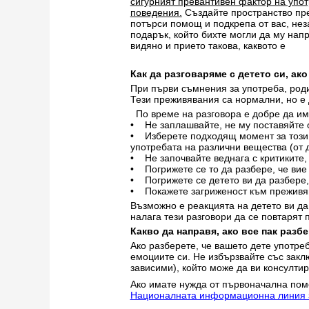
сигурният превантивен фактор на упот
поведения.
Създайте пространство пре
потърси помощ и подкрепа от вас, не
подарък, който бихте могли да му напр
видяно и прието такова, каквото е
Как да разговаряме с детето си, ак
При първи съмнения за употреба, роди
Тези преживявания са нормални, но е д
По време на разговора е добре да им
• Не заплашвайте, не му поставяйте о
• Изберете подходящ момент за този 
употребата на различни вещества (от 
• Не започвайте веднага с критиките,
• Погрижете се то да разбере, че вие
• Погрижете се детето ви да разбере, 
• Покажете загриженост към преживя
Възможно е реакцията на детето ви да 
налага тези разговори да се повтарят 
Какво да направя, ако все пак разб
Ако разберете, че вашето дете употре
емоциите си. Не избързвайте със закл
зависими), който може да ви консултир
Ако имате нужда от първоначална пом
Националната информационна линия за