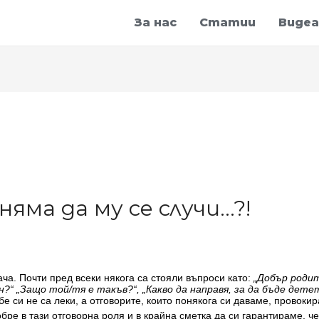
За нас
Статии
Видеа
яма да му се случи…?!
ча. Почти пред всеки някога са стояли въпроси като:
„Добър родит
?“ „Защо той/тя е такъв?“, „Какво да направя, за да бъде дете
бе си не са леки, а отговорите, които понякога си даваме, провоки
бре в тази отговорна роля и в крайна сметка да си гарантираме, ч