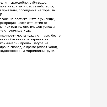
тели
– враждебно, отбягващо,
ване на контакти със семейството,
и приятели, посещения на хора, за
р.
ване на постиженията в училище,
ентрация, чести отсъствия от
ченици или колеги, влошен успех и
не от училище и др.
иналност
– честа нужда от пари, без те
ранни обяснения за харчене на
 криминални прояви, загуба на
рирано свободно време (спорт, хоби),
инадлежност към маргинални групи,