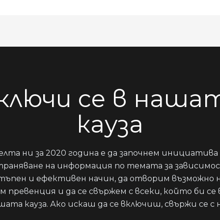
ключи се в наша
кауза
елта ни за 2020 година е да започнем инициатива 
траняване на информация по темата за зависимо
тъпен и ефективен начин, да отворим възможно 
м превенция и да се свържем с всеки, който би се 
шата кауза. Ако искаш да се включиш, свържи се с н