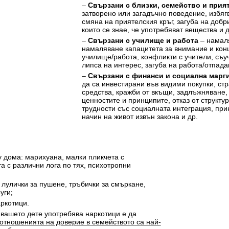
–
Свързани с близки, семейство и прия
затворено или загадъчно поведение, избяг
смяна на приятелския кръг, загуба на добр
които се знае, че употребяват вещества и д
–
Свързани с училище и работа
– намаля
намаляване капацитета за внимание и конц
училище/работа, конфликти с учители, съу
липса на интерес, загуба на работа/отпада
–
Свързани с финанси и социална марг
да са инвестирани във видими покупки, ст
средства, кражби от вкъщи, задлъжняване,
ценностите и принципите, отказ от структу
трудности със социалната интеграция, пр
начин на живот извън закона и др.
у дома: марихуана, малки пликчета с
а с различни лога по тях, психотропни
 лулички за пушене, тръбички за смъркане,
уги;
ркотици.
 вашето дете употребява наркотици е да
 отношенията на доверие в семейството са най-