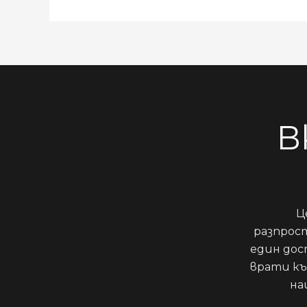
В
Ц
разпрос
един дос
врати къ
на