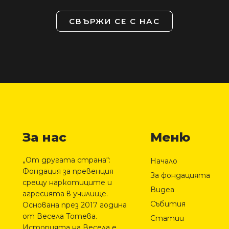
СВЪРЖИ СЕ С НАС
За нас
Меню
„От другата страна“:
Начало
Фондация за превенция
За фондацията
срещу наркотиците и
Видеа
агресията в училище.
Събития
Основана през 2017 година
от Весела Тотева.
Статии
Историята на Весела е