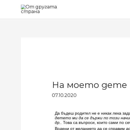
На моето дете н
07.10.2020
Да бъдеш родител не е никак лека зада
детето ми да се държи по този начин
др..
Това са въпроси, които сами по се
Водени от желанието да се справим до