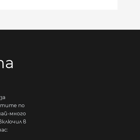
та
за
стите по
най-много
включил в
ас: