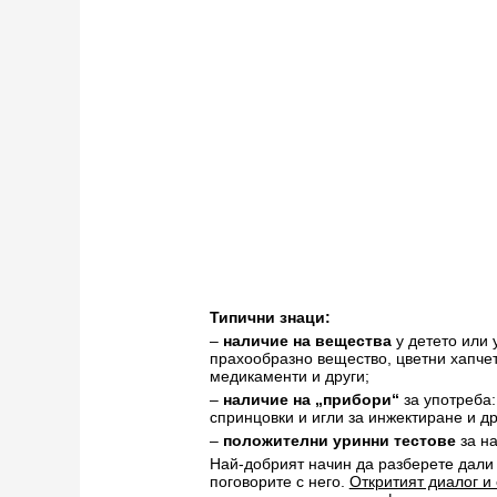
Типични знаци:
–
наличие на вещества
у детето или 
прахообразно вещество, цветни хапчет
медикаменти и други;
–
наличие на „прибори“
за употреба:
спринцовки и игли за инжектиране и др
–
положителни уринни тестове
за на
Най-добрият начин да разберете дали
поговорите с него.
Откритият диалог и