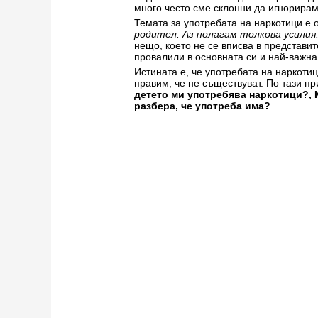
много често сме склонни да игнорирам
Темата за употребата на наркотици е о
родител. Аз полагам толкова усилия.
нещо, което не се вписва в представит
провалили в основната си и най-важна
Истината е, че употребата на наркотиц
правим, че не съществуват. По тази п
детето ми употребява наркотици?, 
разбера, че употреба има?